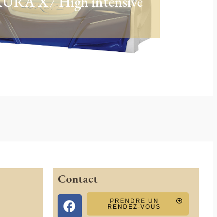
URA X7 High intensive
Contact
PRENDRE UN
RENDEZ-VOUS