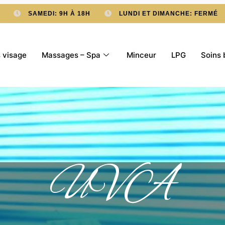
SAMEDI: 9H À 18H
LUNDI ET DIMANCHE: FERMÉ
 visage
Massages – Spa
Minceur
LPG
Soins 
UVA