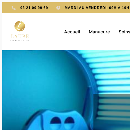
03 21 00 99 69
MARDI AU VENDREDI: 09H À 19H
Accueil
Manucure
Soins