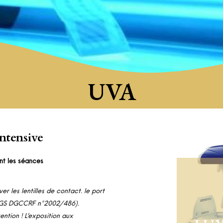
UVA
tensive
ant les séances
r les lentilles de contact. le port
e DGS DGCCRF n°2002/486).
ntion ! L’exposition aux