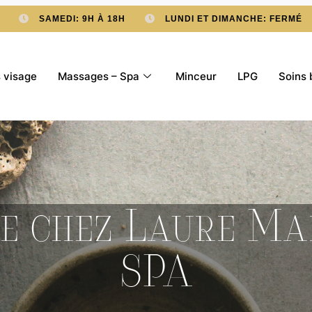
SAMEDI: 9H À 18H
LUNDI ET DIMANCHE: FERMÉ
 visage
Massages – Spa
Minceur
LPG
Soins 
e chez Laure M
SPA