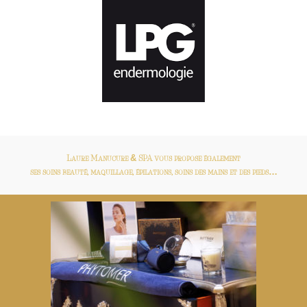
Laure Manucure & SPA vous propose également
ses soins beauté,
maquillage,
épilations,
soins des mains et des pieds…