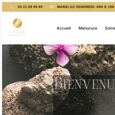
03 21 00 99 69
MARDI AU VENDREDI: 09H À 19H
Accueil
Manucure
Soins
Bienvenu