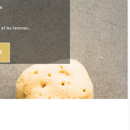
s
 et les femmes…
S